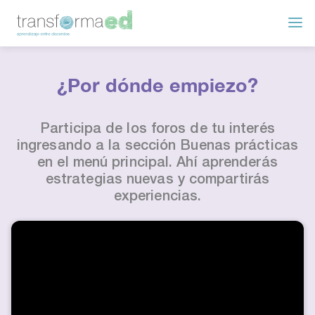
¿Por dónde empiezo?
Participa de los foros de tu interés
ingresando a la sección Buenas prácticas
en el menú principal. Ahí aprenderás
estrategias nuevas y compartirás
experiencias.