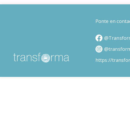
Ponte en conta
@Transfor
@transfor
https://transf