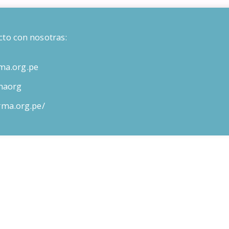
cto con nosotras:
ma.org.pe
maorg
orma.org.pe/