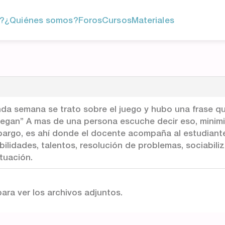
?
¿Quiénes somos?
Foros
Cursos
Materiales
nda semana se trato sobre el juego y hubo una frase q
uegan” A mas de una persona escuche decir eso, minimi
bargo, es ahí donde el docente acompaña al estudiante
ilidades, talentos, resolución de problemas, sociabiliz
ituación.
ara ver los archivos adjuntos.