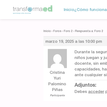
Inicio
¿Cómo funciona
Inicio
›
Foros
›
Foro 2
›
Respuesta a: Foro 2
marzo 19, 2025 a las 10:00 pm
Durante la segu
niños juegan y j
docente, sin em
capacidades, hab
Cristina
ante cualquier s
Yuri
Palomino
Adjuntos:
Piñas
Debes
acceder
p
Participante