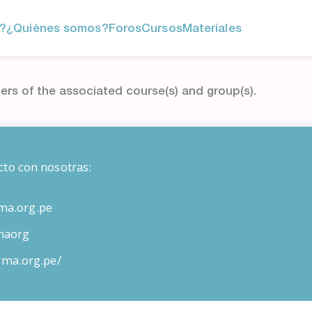
?
¿Quiénes somos?
Foros
Cursos
Materiales
ers of the associated course(s) and group(s).
cto con nosotras:
ma.org.pe
maorg
orma.org.pe/