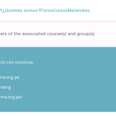
?
¿Quiénes somos?
Foros
Cursos
Materiales
ers of the associated course(s) and group(s).
cto con nosotras:
ma.org.pe
maorg
orma.org.pe/