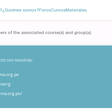
?
¿Quiénes somos?
Foros
Cursos
Materiales
ers of the associated course(s) and group(s).
cto con nosotras:
ma.org.pe
maorg
orma.org.pe/