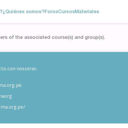
?
¿Quiénes somos?
Foros
Cursos
Materiales
ers of the associated course(s) and group(s).
cto con nosotras:
ma.org.pe
maorg
orma.org.pe/