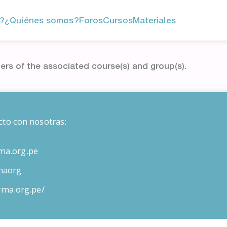
?
¿Quiénes somos?
Foros
Cursos
Materiales
ers of the associated course(s) and group(s).
cto con nosotras:
ma.org.pe
maorg
orma.org.pe/