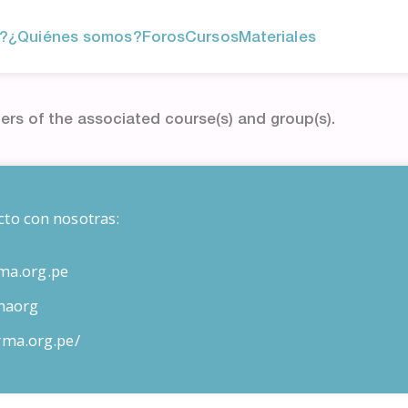
?
¿Quiénes somos?
Foros
Cursos
Materiales
ers of the associated course(s) and group(s).
cto con nosotras:
ma.org.pe
maorg
orma.org.pe/