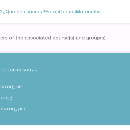
?
¿Quiénes somos?
Foros
Cursos
Materiales
ers of the associated course(s) and group(s).
cto con nosotras:
ma.org.pe
maorg
orma.org.pe/