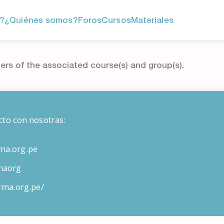
?
¿Quiénes somos?
Foros
Cursos
Materiales
ers of the associated course(s) and group(s).
cto con nosotras:
ma.org.pe
maorg
orma.org.pe/