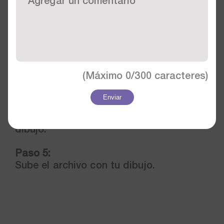
modo de lluvia de ideas.
Paso 3:
Reflexiona: ¿Qué aspectos del entorno
de los niños y las niñas de la escuela
favorecen o limitan el desarrollo del
(Máximo
0/300
caracteres)
lenguaje?
Enviar
Paso 4:
Plasma tu reflexión a través de un
dibujo.
Paso 5:
Sube el archivo con tu dibujo.