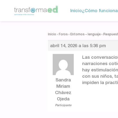
Inicio
¿Cómo funciona
Inicio
›
Foros
›
Entornos – lenguaje
›
Respuesta
abril 14, 2026 a las 5:36 pm
Las conversacione
narraciones coti
hay estimulación
con sus niños, t
Sandra
impiden la pract
Miriam
Chávez
Ojeda
Participante