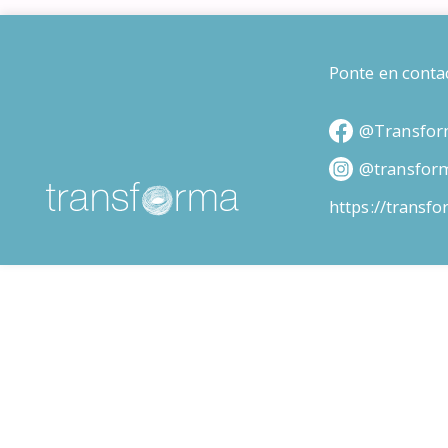
Ponte en conta
@Transfor
@transfor
https://transf