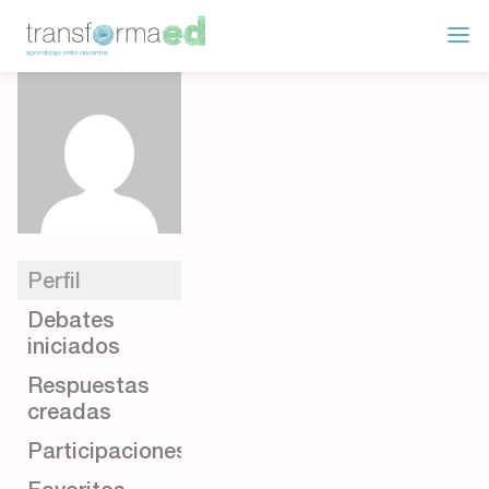
Perfil
Debates
iniciados
Respuestas
creadas
Participaciones