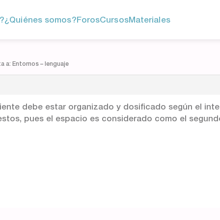
?
¿Quiénes somos?
Foros
Cursos
Materiales
 a: Entornos – lenguaje
biente debe estar organizado y dosificado según el inter
estos, pues el espacio es considerado como el segund