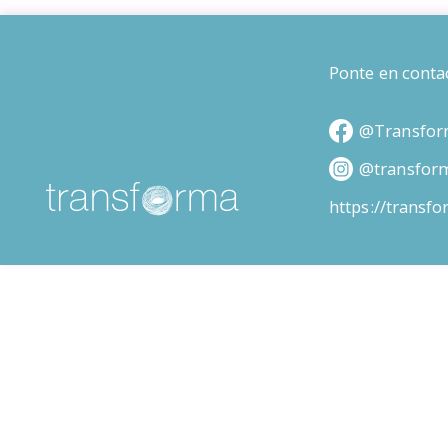
Ponte en conta
@Transfor
@transfor
https://transf