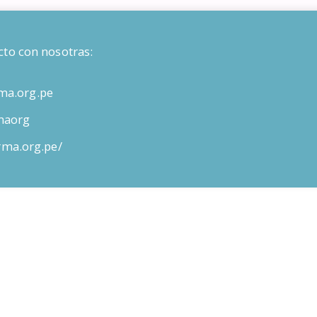
cto con nosotras:
ma.org.pe
maorg
orma.org.pe/