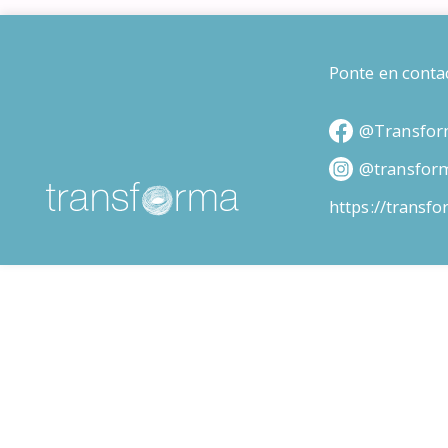
Ponte en conta
@Transfor
@transfor
https://transf