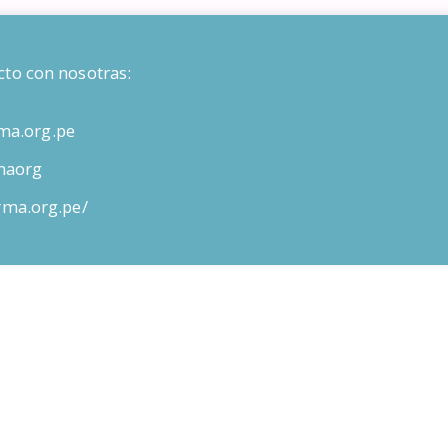
cto con nosotras:
ma.org.pe
maorg
orma.org.pe/